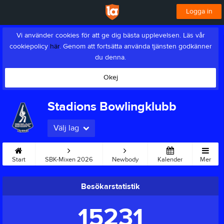
Logga in
Vi använder cookies för att ge dig bästa upplevelsen. Läs vår
cookiepolicy
här
. Genom att fortsätta använda tjänsten godkänner
du denna.
Okej
Stadions Bowlingklubb
Välj lag
Start
SBK-Mixen 2026
Newbody
Kalender
Mer
Besökarstatistik
15231