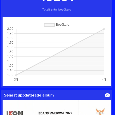
Totalt antal besökare
Senast uppdaterade album