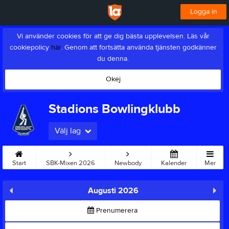
Logga in
Vi använder cookies för att ge dig bästa upplevelsen. Läs vår
cookiepolicy
här
. Genom att fortsätta använda tjänsten godkänner
du denna.
Okej
Stadions Bowlingklubb
Välj lag
Start
SBK-Mixen 2026
Newbody
Kalender
Mer
Augusti 2026
Prenumerera