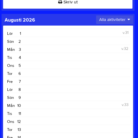
Skriv ut
Augusti 2026
Alla aktiviteter
v.31
Lör
1
Sön
2
v.32
Mån
3
Tis
4
Ons
5
Tor
6
Fre
7
Lör
8
Sön
9
v.33
Mån
10
Tis
11
Ons
12
Tor
13
Fre
14