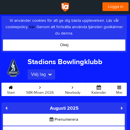
Logga in
Vi använder cookies för att ge dig bästa upplevelsen. Läs vår
cookiepolicy
här
. Genom att fortsätta använda tjänsten godkänner
du denna.
Okej
Stadions Bowlingklubb
Välj lag
Start
SBK-Mixen 2026
Newbody
Kalender
Mer
Augusti 2025
Prenumerera