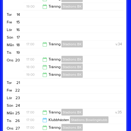
18:00
19:00
Träning
Stadions BK
19:00
Tor
14
20:00
Fre
15
Lör
16
Sön
17
17:00
Träning
Stadions BK
v.34
Mån
18
Tis
19
18:00
17:00
Träning
Stadions BK
Ons
20
18:00
Träning
Stadions BK
18:00
19:00
Träning
Stadions BK
19:00
Tor
21
20:00
Fre
22
Lör
23
Sön
24
17:00
Träning
Stadions BK
v.35
Mån
25
17:00
Klubbhästen
Stadions Bowlingklubb
Tis
26
18:00
17:00
Träning
Stadions BK
Ons
27