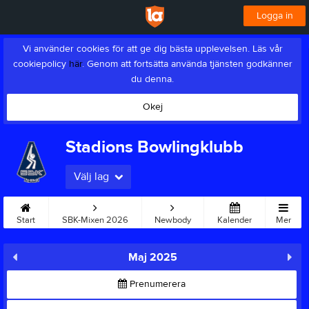
Logga in
Vi använder cookies för att ge dig bästa upplevelsen. Läs vår
cookiepolicy
här
. Genom att fortsätta använda tjänsten godkänner
du denna.
Okej
Stadions Bowlingklubb
Välj lag
Start
SBK-Mixen 2026
Newbody
Kalender
Mer
Maj 2025
Prenumerera