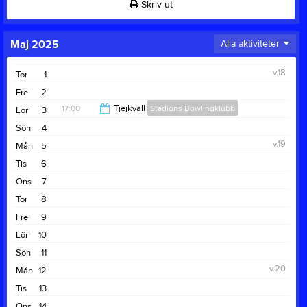
Skriv ut
Maj 2025
Alla aktiviteter
v.18
Tor
1
Fre
2
17:00
Tjejkväll
Stadions Bowlingklubb
Lör
3
Sön
4
23:00
v.19
Mån
5
Tis
6
Ons
7
Tor
8
Fre
9
Lör
10
Sön
11
v.20
Mån
12
Tis
13
Ons
14