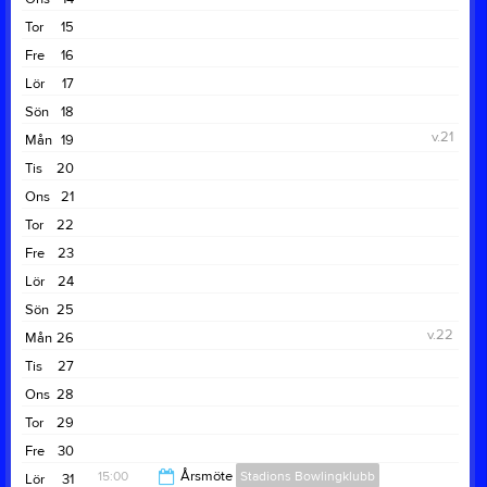
Tor
15
Fre
16
Lör
17
Sön
18
v.21
Mån
19
Tis
20
Ons
21
Tor
22
Fre
23
Lör
24
Sön
25
v.22
Mån
26
Tis
27
Ons
28
Tor
29
Fre
30
15:00
Årsmöte
Stadions Bowlingklubb
Lör
31