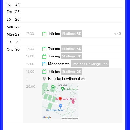
19:00
Tor
24
20:00
Fre
25
Lör
26
Sön
27
17:00
Träning
Stadions BK
v.40
Mån
28
Tis
29
18:00
17:00
Träning
Stadions BK
Ons
30
Baltiska bowlinghallen
18:00
Träning
Stadions BK
Baltiska bowlinghallen
18:00
19:00
Månadsmöte
Stadions Bowlingklubb
Klubbrummet
19:00
19:00
Träning
Stadions BK
20:00
Övrig platsinfo:
Baltiska bowlinghallen
Baltiska bowlinghallen
20:00