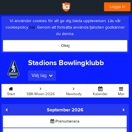
Logga in
Vi använder cookies för att ge dig bästa upplevelsen. Läs vår
cookiepolicy
här
. Genom att fortsätta använda tjänsten godkänner
du denna.
Okej
Stadions Bowlingklubb
Välj lag
Start
SBK-Mixen 2026
Newbody
Kalender
Mer
September 2026
Prenumerera