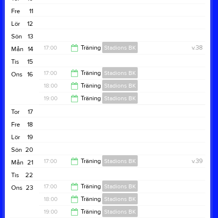
20:00
Fre
11
Lör
12
Sön
13
17:00
Träning
Stadions BK
v.38
Mån
14
Tis
15
18:00
17:00
Träning
Stadions BK
Ons
16
18:00
Träning
Stadions BK
18:00
19:00
Träning
Stadions BK
19:00
Tor
17
20:00
Fre
18
Lör
19
Sön
20
17:00
Träning
Stadions BK
v.39
Mån
21
Tis
22
18:00
17:00
Träning
Stadions BK
Ons
23
18:00
Träning
Stadions BK
18:00
19:00
Träning
Stadions BK