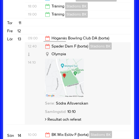
18:00
18:00
Träning
Stadions BK
18:30
19:00
Träning
Stadions BK
19:00
Tor
11
20:00
Fre
12
09:00
Höganäs Bowling Club DA (borta)
Lör
13
Stadions BK
Höganäs Bowling
12:40
Spader Dam F (borta)
Stadions BK
10:50
Olympia
14:10
Serie:
Södra Allsvenskan
Samlingstid:
08:30
Serie:
Södra Allsvenskan
Resultat och referat
Samlingstid:
10:10
Resultat och referat
10:00
BK Mix Eslöv F (borta)
Stadions BK
Sön
14