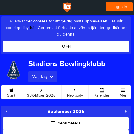
Logga in
Vi använder cookies för att ge dig bästa upplevelsen. Läs vår
cookiepolicy
här
. Genom att fortsätta använda tjänsten godkänner
du denna.
Okej
Stadions Bowlingklubb
Välj lag
Start
SBK-Mixen 2026
Newbody
Kalender
Mer
September 2025
Prenumerera