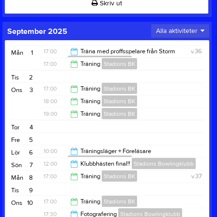
Skriv ut
September 2025
Alla aktiviteter
17:00
Träna med proffsspelare från Storm
v.36
Mån
1
Stadions Bowlingklubb
17:00
Träning
Stadions BK
20:00
Tis
2
18:00
17:00
Träning
Stadions BK
Ons
3
18:00
Träning
Stadions BK
18:00
19:00
Träning
Stadions BK
19:00
Tor
4
20:00
Fre
5
10:00
Träningsläger + Föreläsare
Lör
6
Stadions Bowlingklubb
12:00
Klubbhästen final!!
Stadions Bowlingklubb
Sön
7
16:00
17:00
Träning
Stadions BK
v.37
Mån
8
19:00
Tis
9
18:00
17:00
Träning
Stadions BK
Ons
10
17:30
Fotografering
Stadions Bowlingklubb