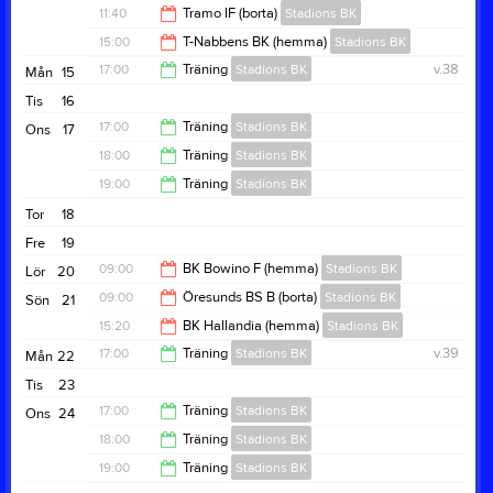
11:40
Tramo IF (borta)
Stadions BK
11:40
15:00
T-Nabbens BK (hemma)
Stadions BK
13:10
17:00
Träning
Stadions BK
v.38
Mån
15
16:40
Tis
16
18:00
17:00
Träning
Stadions BK
Ons
17
18:00
Träning
Stadions BK
18:00
19:00
Träning
Stadions BK
19:00
Tor
18
20:00
Fre
19
09:00
BK Bowino F (hemma)
Stadions BK
Lör
20
09:00
Öresunds BS B (borta)
Stadions BK
Sön
21
10:40
15:20
BK Hallandia (hemma)
Stadions BK
10:40
17:00
Träning
Stadions BK
v.39
Mån
22
16:50
Tis
23
18:00
17:00
Träning
Stadions BK
Ons
24
18:00
Träning
Stadions BK
18:00
19:00
Träning
Stadions BK