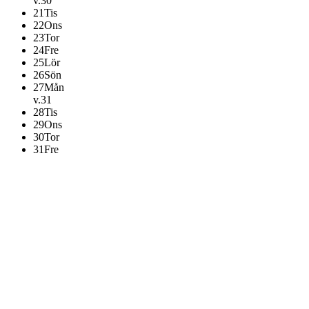
v.30
21
Tis
22
Ons
23
Tor
24
Fre
25
Lör
26
Sön
27
Mån
v.31
28
Tis
29
Ons
30
Tor
31
Fre