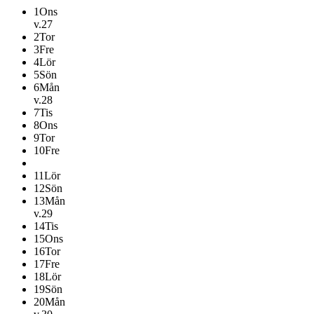
1
Ons
v.27
2
Tor
3
Fre
4
Lör
5
Sön
6
Mån
v.28
7
Tis
8
Ons
9
Tor
10
Fre
11
Lör
12
Sön
13
Mån
v.29
14
Tis
15
Ons
16
Tor
17
Fre
18
Lör
19
Sön
20
Mån