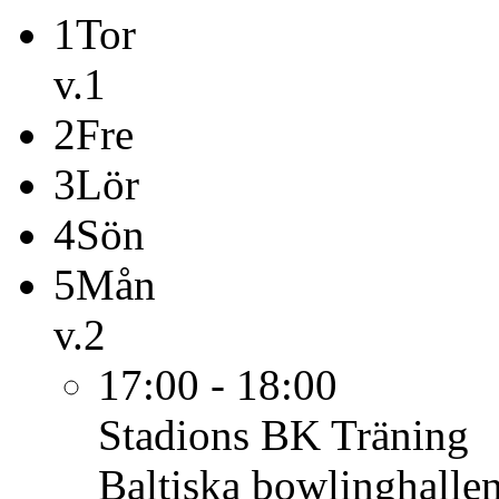
1
Tor
v.1
2
Fre
3
Lör
4
Sön
5
Mån
v.2
17:00 - 18:00
Stadions BK
Träning
Baltiska bowlinghalle