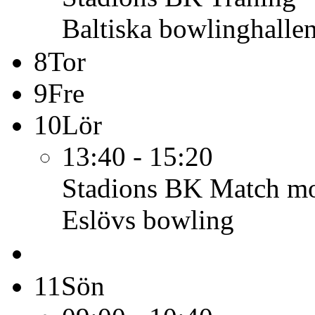
Baltiska bowlinghalle
8
Tor
9
Fre
10
Lör
13:40 - 15:20
Stadions BK
Match mo
Eslövs bowling
11
Sön