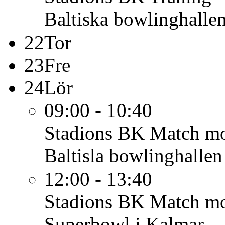
Baltiska bowlinghalle
22
Tor
23
Fre
24
Lör
09:00 - 10:40
Stadions BK
Match mo
Baltisla bowlinghallen
12:00 - 13:40
Stadions BK
Match mo
Superbowl i Kalmar