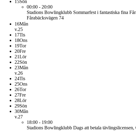
15
Sön
00:00 - 20:00
Stadions Bowlingklubb
Sommarfest i fantastiska fina Få
Fårabäcksvägen 74
16
Mån
v.25
17
Tis
18
Ons
19
Tor
20
Fre
21
Lör
22
Sön
23
Mån
v.26
24
Tis
25
Ons
26
Tor
27
Fre
28
Lör
29
Sön
30
Mån
v.27
18:00 - 19:00
Stadions Bowlingklubb
Dags att betala tävlingslicensen