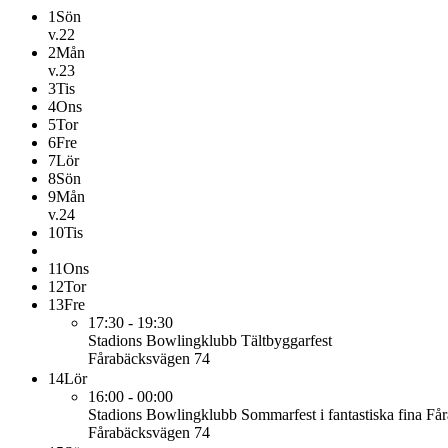
1
Sön
v.22
2
Mån
v.23
3
Tis
4
Ons
5
Tor
6
Fre
7
Lör
8
Sön
9
Mån
v.24
10
Tis
11
Ons
12
Tor
13
Fre
17:30 - 19:30
Stadions Bowlingklubb
Tältbyggarfest
Fårabäcksvägen 74
14
Lör
16:00 - 00:00
Stadions Bowlingklubb
Sommarfest i fantastiska fina Få
Fårabäcksvägen 74