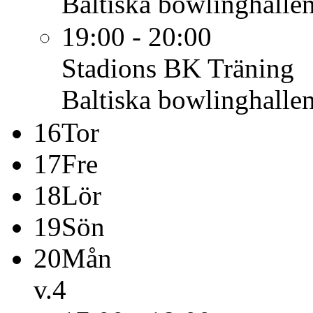
Baltiska bowlinghalle
19:00 - 20:00
Stadions BK
Träning
Baltiska bowlinghalle
16
Tor
17
Fre
18
Lör
19
Sön
20
Mån
v.4