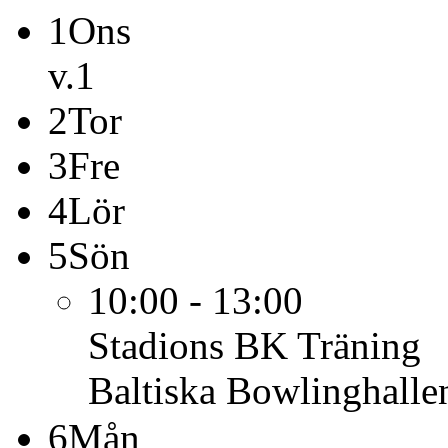
1
Ons
v.1
2
Tor
3
Fre
4
Lör
5
Sön
10:00 - 13:00
Stadions BK
Träning
Baltiska Bowlinghalle
6
Mån