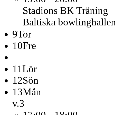
Stadions BK
Träning
Baltiska bowlinghalle
9
Tor
10
Fre
11
Lör
12
Sön
13
Mån
v.3
17:00 - 18:00