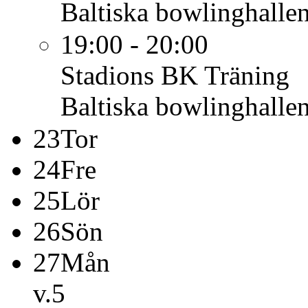
Baltiska bowlinghalle
19:00 - 20:00
Stadions BK
Träning
Baltiska bowlinghalle
23
Tor
24
Fre
25
Lör
26
Sön
27
Mån
v.5